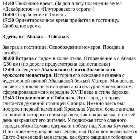
14:40
Свободное время. (За доп.плату посещение музея
«Декабристов» и «Ялуторовского отрога»).
16:00
Отправление в Тюмень
17:30
Ориентировочное время прибытия в гостиницу.
Свободное время.
3 день, вс- Абалак – Тобольск
Завтрак в гостинице. Освобождение номеров. Посадка в
автобус.
08:00 Встреча
с гидом в холле отеля. Отправление в с.Абалак
(250 км) (по дороге предусмотрена сан.остановка)
12:00
Посещение
Абалакского Свято-Знаменского
мужского монастыря
. История его основания связана с
чудотворной иконой Абалакской божьей Матери. Монастырь
является уникальным историко-архитектурным комплексом,
сформировавшимся к середине XVIII века в стиле барокко.
12:45 Отправление в г.Тобольск
. Этот город по праву
считается духовной столицей Сибири. Именно здесь был
построен первый каменный Кремль за Уралом, белые ангелы
со шпилей которого своим крылом, как покрывалом, и по сей
день накрывают его жителей. У подножья этого славного
города войска Ермака одержали победу над Ханом Кучумом .
И по -прежнему, как белый лебедь, над Иртышем возвышается
Свято-Знаменский монастырь, как будто защищая тоболяков