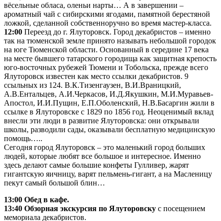
вёсельные обласа, оленьи нарты… А в завершении –
ароматный чай с сибирскими ягодами, памятной берестяной
ложкой, сделанной собственноручно во время мастер-класса.
12:00
Переезд до г. Ялуторовск. Город декабристов – именно
так на тюменской земле принято называть небольшой городок
на юге Тюменской области. Основанный в середине 17 века
на месте бывшего татарского городища как защитная крепость
юго-восточных рубежей Тюмени и Тобольска, прежде всего
Ялуторовск известен как место ссылки декабристов. 9
ссыльных из 124. В.К.Тизенгаузен, В.И.Враницкий,
А.В.Ентальцев, А.И.Черкасов, И.Д.Якушкин, М.И.Муравьев-
Апостол, И.И.Пущин, Е.П.Оболенский, Н.В.Басаргин жили в
ссылке в Ялуторовске с 1829 по 1856 год. Неоценимый вклад
внесли эти люди в развитие Ялуторовска: они открывали
школы, разводили сады, оказывали бесплатную медицинскую
помощь…..
Сегодня город Ялуторовск – это маленький город больших
людей, которые любят все большое и интересное. Именно
здесь делают самые большие конфеты Гулливер, жарят
гигантскую яичницу, варят пельмень-гигант, а на Масленицу
пекут самый большой блин…
13:00 Обед в кафе.
13:40 Обзорная экскурсия по Ялуторовску
с посещением
мемориала декабристов.