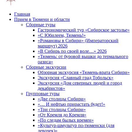
Главная
Прием в Тюмени и области
Сборные туры
Гастрономический тур «Сибирское застолье»
«С Юбилеем, Тюмень!»
«Романовы в Сибири» (Императорский
маршрут) 2026
«В Сибирь по своей воле…» 2026
«Тюмень: от буровой вышки до термального
оазиса»
Сборные экскурсии
Обзорная экскурсия «Тюмень-врата Сибири»
Экскурсия «Славный град Тобольск»
Экскурсия «Дом северных людей и город
декабристов»
Групповые туры
«Две столицы Сибири»
«… И нефтью прирастать будет!»
«Три столицы Сибири»
«От Кремля до Кремля»
«По следам былых времен»
«Культур-шмультур по-тюменски (для
девочек)»