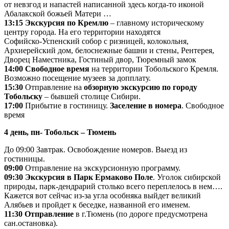
от невзгод и напастей написанной здесь когда-то иконой
Абалакской божьей Матери …
13:15 Экскурсия по Кремлю
– главному историческому
центру города. На его территории находятся
Софийско-Успенский собор с ризницей, колокольня,
Архиерейский дом, белоснежные башни и стены, Рентерея,
Дворец Наместника, Гостиный двор, Тюремный замок
14:00 Свободное время
на территории Тобольского Кремля.
Возможно посещение музеев за допплату.
15:30
Отправление на
обзорную экскурсию по городу
Тобольску
– бывшей столице Сибири.
17:00
Прибытие в гостиницу.
Заселение в номера
. Свободное
время
4 день, пн- Тобольск – Тюмень
До 09:00 Завтрак. Освобождение номеров. Выезд из
гостиницы.
09:00
Отправление на экскурсионную программу.
09:30 Экскурсия в Парк Ермаково Поле
. Уголок сибирской
природы, парк-дендрарий столько всего переплелось в нем….
Кажется вот сейчас из-за угла особняка выйдет великий
Алябьев и пройдет к беседке, названной его именем.
11:30 Отправление
в г.Тюмень (по дороге предусмотрена
сан.остановка).