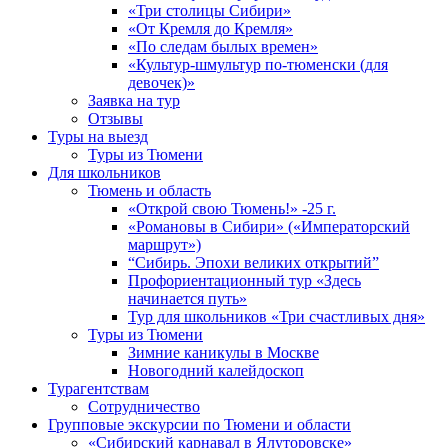
«Три столицы Сибири»
«От Кремля до Кремля»
«По следам былых времен»
«Культур-шмультур по-тюменски (для
девочек)»
Заявка на тур
Отзывы
Туры на выезд
Туры из Тюмени
Для школьников
Тюмень и область
«Открой свою Тюмень!» -25 г.
«Романовы в Сибири» («Императорский
маршрут»)
“Сибирь. Эпохи великих открытий”
Профориентационный тур «Здесь
начинается путь»
Тур для школьников «Три счастливых дня»
Туры из Тюмени
Зимние каникулы в Москве
Новогодний калейдоскоп
Турагентствам
Сотрудничество
Групповые экскурсии по Тюмени и области
«Сибирский карнавал в Ялуторовске»