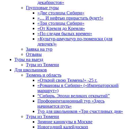
декабристов»
Групповые туры
«Две столицы Сибири»
«… И нефтью прирастать будет!»
«Три столицы Сибири»
«От Кремля до Кремля»
«По следам былых времен»
«Культур-шмультур по-тюменски (для
девочек)»
Заявка на тур
Отзывы
Туры на выезд
Туры из Тюмени
Для школьников
Тюмень и область
«Открой свою Тюмень!» -25 г.
«Романовы в Сибири» («Императорский
маршрут»)
“Сибирь. Эпохи великих открытий”
Профориентационный тур «Здесь
начинается путь»
Тур для школьников «Три счастливых дня»
Туры из Тюмени
Зимние каникулы в Москве
Новогодний калейдоскоп