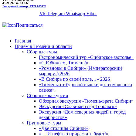
45-21-21, 46-13-13,
Реестровый номер: РТО 019170
Vk
Telegram
Whatsapp
Viber
Подписаться
Главная
Прием в Тюмени и области
Сборные туры
Гастрономический тур «Сибирское застолье»
«С Юбилеем, Тюмень!»
«Романовы в Сибири» (Императорский
маршрут) 2026
«В Сибирь по своей воле…» 2026
«Тюмень: от буровой вышки до термального
оазиса»
Сборные экскурсии
Обзорная экскурсия «Тюмень-врата Сибири»
Экскурсия «Славный град Тобольск»
Экскурсия «Дом северных людей и город
декабристов»
Групповые туры
«Две столицы Сибири»
«… И нефтью прирастать будет!»