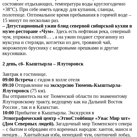
состояние отдыхающих, температура воды круглогодично
+38°С). При себе иметь одежду для купания, сланцы,
полотенце. Оптимальное время пребывания в горячей воде –
15 минут по несколько раз.
– Дегустационный ужин блюд северной сибирской кухни в
музее-ресторане «Чум»
. Здесь есть нефтяная река, северный
чум, упряжка оленей… , а на ужин подают строганину из
муксуна и стерляди, котлетки из дич, тровяной чай,
мороженую бруснику с кедровыми орешками и другие
вкусняшки.
2 день, сб- Кыштырла – Ялуторовск
Завтрак в гостинице.
09:00 Встреча
с гидом в холле отеля
09:10
Отправление на
экскурсию Тюмень-Кыштырла-
Ялуторовск
(75 км).
Вы отправитесь на юг Тюменской области по знаменитому
Ялуторовскому тракту, ведущему как на Дальний Восток
России , так и в Казахстан.
10:00
Прибытие в Кыштырлы. Экскурсия в
Этнографический центр «ЭтноСтойбище «Увас Мир хот»
(Дом Северных людей).
Загадочный мир Тюменского севера
– с бытом и обрядами его коренных народов: хантов, манси и
ненцев… Хантыйская изба, ненецкий чум, охотничий лобаз,