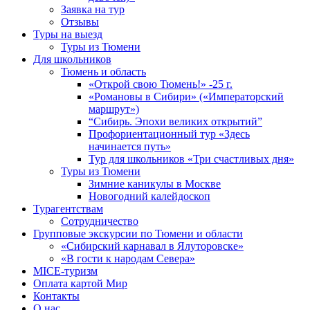
Заявка на тур
Отзывы
Туры на выезд
Туры из Тюмени
Для школьников
Тюмень и область
«Открой свою Тюмень!» -25 г.
«Романовы в Сибири» («Императорский
маршрут»)
“Сибирь. Эпохи великих открытий”
Профориентационный тур «Здесь
начинается путь»
Тур для школьников «Три счастливых дня»
Туры из Тюмени
Зимние каникулы в Москве
Новогодний калейдоскоп
Турагентствам
Сотрудничество
Групповые экскурсии по Тюмени и области
«Сибирский карнавал в Ялуторовске»
«В гости к народам Севера»
MICE-туризм
Оплата картой Мир
Контакты
О нас