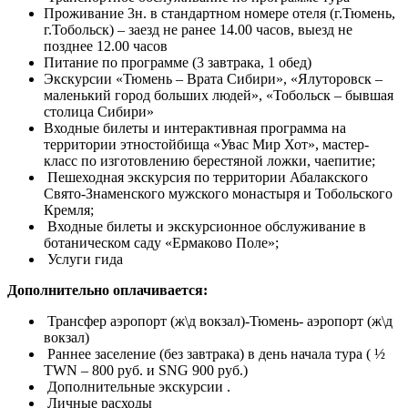
Проживание 3н. в стандартном номере отеля (г.Тюмень,
г.Тобольск) – заезд не ранее 14.00 часов, выезд не
позднее 12.00 часов
Питание по программе (3 завтрака, 1 обед)
Экскурсии «Тюмень – Врата Сибири», «Ялуторовск –
маленький город больших людей», «Тобольск – бывшая
столица Сибири»
Входные билеты и интерактивная программа на
территории этностойбища «Увас Мир Хот», мастер-
класс по изготовлению берестяной ложки, чаепитие;
Пешеходная экскурсия по территории Абалакского
Свято-Знаменского мужского монастыря и Тобольского
Кремля;
Входные билеты и экскурсионное обслуживание в
ботаническом саду «Ермаково Поле»;
Услуги гида
Дополнительно оплачивается:
Трансфер аэропорт (ж\д вокзал)-Тюмень- аэропорт (ж\д
вокзал)
Раннее заселение (без завтрака) в день начала тура ( ½
TWN – 800 руб. и SNG 900 руб.)
Дополнительные экскурсии .
Личные расходы