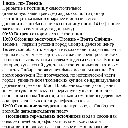
1 день , пт- Тюмень
Прибытие в гостиницу самостоятельно;
(индивидуальный трансфер ж/д вокзал или аэропорт –
гостиница заказывается заранее и оплачивается
дополнительно).Заселение в гостиницу после 14:00 (раннее
заселение в гостиницу- за допплату).
09:50 Встреча
с гидом в холле гостиницы
10:00 Обзорная экскурсия «Тюмень – Врата Сибири».
Тюмень – первый русский город Сибири, деловой центр
Тюменской области, который несколько лет подряд является
одним из самым комфортных для жизни среди российских
городов с высоким показателем «индекса счастья». Богатая
история, купеческий дух, теплое гостеприимство, которым
славится Сибирь, оставят незабываемое впечатление. Во
время экскурсии Вы прогуляетесь по исторической части
города, увидите дома тюменских купцов с индивидуальной
деревянной резьбой, Мост Влюбленных, одетую в гранит
знаменитую Тюменскую набережную, узнаете историю
основания города Тюмени, и то, как из «Столицы деревень»
она превратилась в столицу нефтяного края…
12:00 Окончание экскурсии
в центре города. Свободное
время.
За дополнительную плату:
– Посещение термальных источников
(вода в бассейнах
обладает лечебно-профилактическим свойством и
благоприятно влияет на физическое и эмоциональное