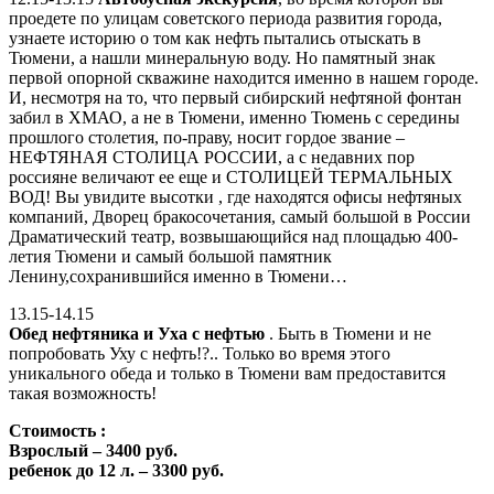
проедете по улицам советского периода развития города,
узнаете историю о том как нефть пытались отыскать в
Тюмени, а нашли минеральную воду. Но памятный знак
первой опорной скважине находится именно в нашем городе.
И, несмотря на то, что первый сибирский нефтяной фонтан
забил в ХМАО, а не в Тюмени, именно Тюмень с середины
прошлого столетия, по-праву, носит гордое звание –
НЕФТЯНАЯ СТОЛИЦА РОССИИ, а с недавних пор
россияне величают ее еще и СТОЛИЦЕЙ ТЕРМАЛЬНЫХ
ВОД! Вы увидите высотки , где находятся офисы нефтяных
компаний, Дворец бракосочетания, самый большой в России
Драматический театр, возвышающийся над площадью 400-
летия Тюмени и самый большой памятник
Ленину,сохранившийся именно в Тюмени…
13.15-14.15
Обед нефтяника и Уха с нефтью
. Быть в Тюмени и не
попробовать Уху с нефть!?.. Только во время этого
уникального обеда и только в Тюмени вам предоставится
такая возможность!
Стоимость :
Взрослый – 3400 руб.
ребенок до 12 л. – 3300 руб.