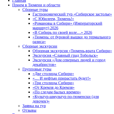
Главная
Прием в Тюмени и области
Сборные туры
Гастрономический тур «Сибирское застолье»
«С Юбилеем, Тюмень!»
«Романовы в Сибири» (Императорский
маршрут) 2026
«В Сибирь по своей воле…» 2026
«Тюмень: от буровой вышки до термального
оазиса»
Сборные экскурсии
Обзорная экскурсия «Тюмень-врата Сибири»
Экскурсия «Славный град Тобольск»
Экскурсия «Дом северных людей и город
декабристов»
Групповые туры
«Две столицы Сибири»
«… И нефтью прирастать будет!»
«Три столицы Сибири»
«От Кремля до Кремля»
«По следам былых времен»
«Культур-шмультур по-тюменски (для
девочек)»
Заявка на тур
Отзывы