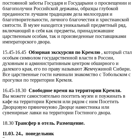
постоянной заботы Государя и Государыни о просвещении и
благополучии Российской державы, образцы глубокой
преданности лучшим традициям дела милосердия и
благотворительности, личного благочестия и христианской
святости. В музее находится уникальный предметный ряд,
включающий в себя как предметы, принадлежавшие
царственным особам, так и произведенные поставщиками
императорского двора.
15.45-16.45
Обзорная экскурсия по Кремлю
, который стал
особым символом государственной власти в России,
духовным и административным центром обширного и
далекого края, его по праву называют Жемчужиной Сибири.
Все царственные гости начинали знакомство с Тобольском с
прогулки по территории Кремля.
16.45-18.30
Свободное время на территории Кремля.
Вы можете самостоятельно посетить музеи и поужинать в
кафе на территории Кремля или рядом с ним Посетить
Дворцовую пряничнуюво Дворце наместника или
сувенирные лавки на территории Гостиного двора.
18.30
Трансфер в отель. Размещение.
11.03. 24., понедельник