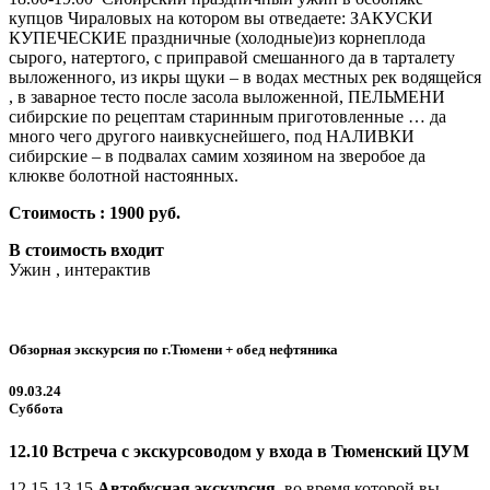
купцов Чираловых на котором вы отведаете: ЗАКУСКИ
КУПЕЧЕСКИЕ праздничные (холодные)из корнеплода
сырого, натертого, с приправой смешанного да в тарталету
выложенного, из икры щуки – в водах местных рек водящейся
, в заварное тесто после засола выложенной, ПЕЛЬМЕНИ
сибирские по рецептам старинным приготовленные … да
много чего другого наивкуснейшего, под НАЛИВКИ
сибирские – в подвалах самим хозяином на зверобое да
клюкве болотной настоянных.
Стоимость : 1900 руб.
В стоимость входит
Ужин , интерактив
Обзорная экскурсия по г.Тюмени + обед нефтяника
09.03.24
Суббота
12.10 Встреча с экскурсоводом у входа в Тюменский ЦУМ
12.15-13.15
Автобусная экскурсия
, во время которой вы