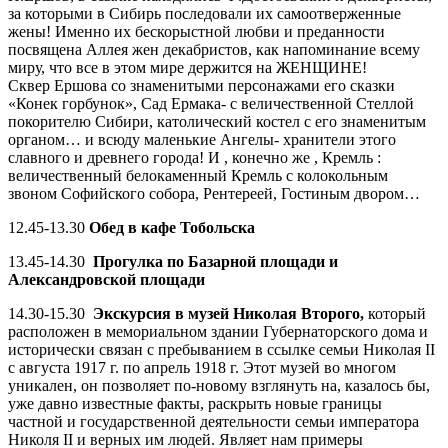
за которыми в Сибирь последовали их самоотверженные
жены! Именно их бескорыстной любви и преданности
посвящена Аллея жен декабристов, как напоминание всему
миру, что все в этом мире держится на ЖЕНЩИНЕ!
Сквер Ершова со знаменитыми персонажами его сказки
«Конек горбунок», Сад Ермака- с величественной Стеллой
покорителю Сибири, католический костел с его знаменитым
органом… и всюду маленькие Ангелы- хранители этого
славного и древнего города! И , конечно же , Кремль :
величественный белокаменный Кремль с колокольным
звоном Софийского собора, Рентереей, Гостиным двором…
12.45-13.30
Обед в кафе Тобольска
13.45-14.30
Прогулка по Базарной площади и
Александровской площади
14.30-15.30
Экскурсия в музей Николая Второго,
который
расположен в мемориальном здании Губернаторского дома и
исторически связан с пребыванием в ссылке семьи Николая II
с августа 1917 г. по апрель 1918 г. Этот музей во многом
уникален, он позволяет по-новому взглянуть на, казалось бы,
уже давно известные факты, раскрыть новые границы
частной и государственной деятельности семьи императора
Николя II и верных им людей. Являет нам примеры