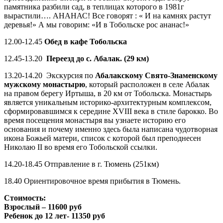
памятника разбили сад, в теплицах которого в 1981г
вырастили…. АНАНАС! Все говорят : « И на камнях растут
деревья!» А мы говорим: «И в Тобольске рос ананас!»
12.00-12.45
Обед в кафе Тобольска
12.45-13.20
Переезд до с. Абалак. (29 км)
13.20-14.20 Экскурсия по
Абалакскому Свято-Знаменскому
мужскому монастырю
, который расположен в селе Абалак
на правом берегу Иртыша, в 20 км от Тобольска. Монастырь
является уникальным историко-архитектурным комплексом,
сформировавшимся к середине XVIII века в стиле барокко. Во
время посещения монастыря вы узнаете историю его
основания и почему именно здесь была написана чудотворная
икона Божьей матери, список с которой был преподнесен
Николаю II во время его Тобольской ссылки.
14.20-18.45 Отправление в г. Тюмень (251км)
18.40 Ориентировочное время прибытия в Тюмень.
Стоимость:
Взрослый – 11600 руб
Ребенок до 12 лет- 11350 руб