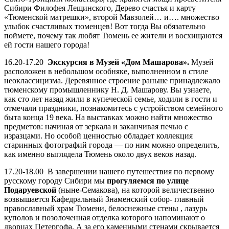
Сибири Филофея Лещинского, Дерево счастья и карту
«Тюменской матрешки», второй Мавзолей… и…. множество
улыбок счастливых тюменцев! Вот тогда Вы обязательно
поймете, почему так любят Тюмень ее жители и восхищаются
ей гости нашего города!
16.20-17.20
Экскурсия в Музей «Дом Машарова».
Музей
расположен в небольшом особняке, выполненном в стиле
неоклассицизма. Деревянное строение раньше принадлежало
тюменскому промышленнику Н. Д. Машарову. Вы узнаете,
как сто лет назад жили в купеческой семье, ходили в гости и
отмечали праздники, познакомитесь с устройством семейного
быта конца 19 века. На выставках можно найти множество
предметов: начиная от зеркала и заканчивая печью с
изразцами. Но особой ценностью обладает коллекция
старинных фотографий города — по ним можно определить,
как именно выглядела Тюмень около двух веков назад.
17.20-18.00 В завершении нашего путешествия по первому
русскому городу Сибири мы
прогуляемся по улице
Подаруевской
(ныне-Семакова), на которой величественно
возвышается Кафедральный Знаменский собор- главный
православный храм Тюмени, белоснежные стены , лазурь
куполов и позолоченная отделка которого напоминают о
дворцах Петергофа. А за его каменными стенами скрывается