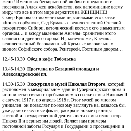
жены! Именно их бескорыстной любви и преданности
посвящена Аллея жен декабристов, как напоминание всему
миру, что все в этом мире держится на ЖЕНЩИНЕ!
Сквер Ершова со знаменитыми персонажами его сказки
«Конек горбунок», Сад Ермака- с величественной Стеллой
покорителю Сибири, католический костел с его знаменитым
органом… и всюду маленькие Ангелы- хранители этого
славного и древнего города! И , конечно же , Кремль :
величественный белокаменный Кремль с колокольным
звоном Софийского собора, Рентереей, Гостиным двором…
12.45-13.30
Обед в кафе Тобольска
13.45-14.30
Прогулка по Базарной площади и
Александровской пл.
14.30-15.30
Экскурсия в музей Николая Второго
, который
расположен в мемориальном здании Губернаторского дома и
исторически связан с пребыванием в ссылке семьи Николая II
с августа 1917 г. по апрель 1918 г. Этот музей во многом
уникален, он позволяет по-новому взглянуть на, казалось бы,
уже давно известные факты, раскрыть новые границы
частной и государственной деятельности семьи императора
Николя II и верных им людей. Являет нам примеры
постоянной заботы Государя и Государыни о просвещении и