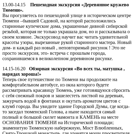
13.00-14.15
Пешеходная экскурсия «Деревянное кружево
Тюмени».
Вы прогуляетесь по пешеходной улице в историческом центре
Тюмени –бывшей Садовой, на которой расположились
старинные купеческие дома, украшенные дивной сибирской
резьбой, которая не только украшала дом, но и рассказывала о
своем хозяине. Экскурсовод научит вас читать удивительной
красоты узоры, вырезанные рукой старинного мастера. Новый
дом- и каждый раз новый , неповторимый рисунок ! Это не
просто экскурсия, это- встреча с прошлым города,
сохранившемся в великолепном деревянном рисунке.
14.15-16.20
Обзорная экскурсия «Во всех ты, матушка ,
нарядах хороша!»
Теперь свое путешествие по Тюмени вы продолжите на
комфортабельном автобусе, из окна которого будете
рассматривать красавицу Тюмень, уже готовящуюся сбросить
с себя снежный покров и зашелестеть листвой на деревьях,
зажурчать водой в фонтанах и окутать ароматом цветов с
клумб города. Вы увидите здание Городской Думы, где когда-
то заседал тюменский Голова, а ныне находится самый
полный и большой скелет мамонта и КАМЕНЬ на месте
ОСНОВАНИЯ ТЮМЕНИ на Исторической площади;
знаменитую Тюменскую набережную, Мост Влюбленных,
Свято-Троицкий монастырь, где хранятся мощи просветителя