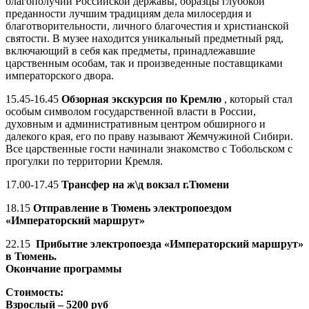
благополучии Российской державы, образцы глубокой
преданности лучшим традициям дела милосердия и
благотворительности, личного благочестия и христианской
святости. В музее находится уникальный предметный ряд,
включающий в себя как предметы, принадлежавшие
царственным особам, так и произведенные поставщиками
императорского двора.
15.45-16.45
Обзорная экскурсия по Кремлю
, который стал
особым символом государственной власти в России,
духовным и административным центром обширного и
далекого края, его по праву называют Жемчужиной Сибири.
Все царственные гости начинали знакомство с Тобольском с
прогулки по территории Кремля.
17.00-17.45
Трансфер на ж\д вокзал г.Тюмени
18.15
Отправление в Тюмень электропоездом
«Императорский маршрут»
22.15
Прибытие электропоезда «Императорский маршрут»
в Тюмень.
Окончание программы
Стоимость:
Взрослый – 5200 руб