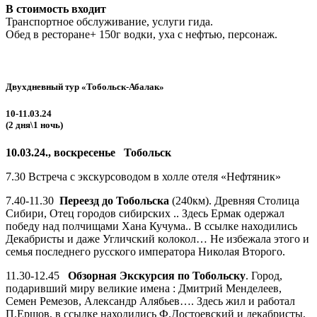
В стоимость входит
Транспортное обслуживание, услуги гида.
Обед в ресторане+ 150г водки, уха с нефтью, персонаж.
Двухдневный тур «Тобольск-Абалак»
10-11.03.24
(2 дня\1 ночь)
10.03.24., воскресенье Тобольск
7.30 Встреча с экскурсоводом в холле отеля «Нефтяник»
7.40-11.30
Переезд до Тобольска
(240км). Древняя Столица
Сибири, Отец городов сибирских .. Здесь Ермак одержал
победу над полчищами Хана Кучума.. В ссылке находились
Декабристы и даже Угличский колокол… Не избежала этого и
семья последнего русского императора Николая Второго.
11.30-12.45
Обзорная Экскурсия по Тобольску
. Город,
подаривший миру великие имена : Дмитрий Менделеев,
Семен Ремезов, Александр Алябьев…. Здесь жил и работал
П.Ершов, в ссылке находились Ф.Достоевский и декабристы,