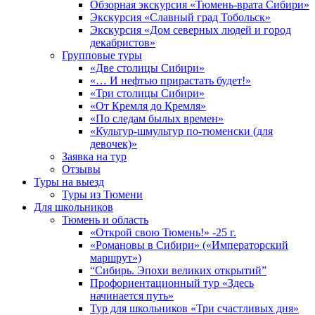
Обзорная экскурсия «Тюмень-врата Сибири»
Экскурсия «Славный град Тобольск»
Экскурсия «Дом северных людей и город
декабристов»
Групповые туры
«Две столицы Сибири»
«… И нефтью прирастать будет!»
«Три столицы Сибири»
«От Кремля до Кремля»
«По следам былых времен»
«Культур-шмультур по-тюменски (для
девочек)»
Заявка на тур
Отзывы
Туры на выезд
Туры из Тюмени
Для школьников
Тюмень и область
«Открой свою Тюмень!» -25 г.
«Романовы в Сибири» («Императорский
маршрут»)
“Сибирь. Эпохи великих открытий”
Профориентационный тур «Здесь
начинается путь»
Тур для школьников «Три счастливых дня»