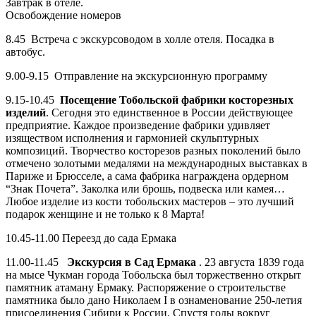
Завтрак в отеле.
Освобождение номеров
8.45 Встреча с экскурсоводом в холле отеля. Посадка в
автобус.
9.00-9.15 Отправление на экскурсионную программу
9.15-10.45
Посещение Тобольской фабрики косторезных
изделий
. Сегодня это единственное в России действующее
предприятие. Каждое произведение фабрики удивляет
изяществом исполнения и гармонией скульптурных
композиций. Творчество косторезов разных поколений было
отмечено золотыми медалями на международных выставках в
Париже и Брюсселе, а сама фабрика награждена ордерном
“Знак Почета”. Заколка или брошь, подвеска или камея…
Любое изделие из кости тобольских мастеров – это лучший
подарок женщине и не только к 8 Марта!
10.45-11.00 Переезд до сада Ермака
11.00-11.45
Экскурсия в Сад Ермака
. 23 августа 1839 года
на мысе Чукман города Тобольска был торжественно открыт
памятник атаману Ермаку. Распоряжение о строительстве
памятника было дано Николаем I в ознаменование 250-летия
присоединения Сибири к России. Спустя годы вокруг