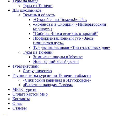
Туры на выезд
Туры из Тюмени
Для школьников
Тюмень и область
«Открой свою Тюмень!» -25 г.
«Романовы в Сибири» («Императорский
маршрут»)
“Сибирь. Эпохи великих открытий”
Профориентационный тур «Здесь
начинается путь»
Тур для школьников «Три счастливых дня»
Туры из Тюмени
Зимние каникулы в Москве
Новогодний калейдоскоп
Турагентствам
Сотрудничество
Групповые экскурсии по Тюмени и области
«Сибирский карнавал в Ялуторовске»
«В гости к народам Севера»
MICE-туризм
Оплата картой Мир
Контакты
О нас
Отзывы