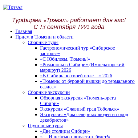
Турфирма «Трэвэл» работает для вас!
С 13 сентября 1992 года
Главная
Прием в Тюмени и области
Сборные туры
Гастрономический тур «Сибирское
застолье»
«С Юбилеем, Тюмень!»
«Романовы в Сибири» (Императорский
маршрут) 2026
«В Сибирь по своей воле…» 2026
«Тюмень: от буровой вышки до термального
оазиса»
Сборные экскурсии
Обзорная экскурсия «Тюмень-врата
Сибири»
Экскурсия «Славный град Тобольск»
Экскурсия «Дом северных людей и город
декабристов»
Групповые туры
«Две столицы Сибири»
«… И нефтью прирастать будет!»