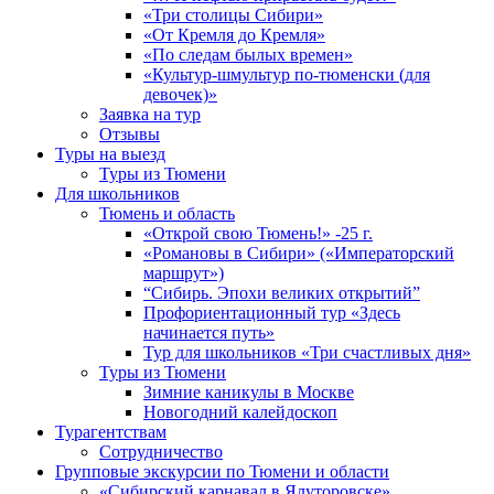
«Три столицы Сибири»
«От Кремля до Кремля»
«По следам былых времен»
«Культур-шмультур по-тюменски (для
девочек)»
Заявка на тур
Отзывы
Туры на выезд
Туры из Тюмени
Для школьников
Тюмень и область
«Открой свою Тюмень!» -25 г.
«Романовы в Сибири» («Императорский
маршрут»)
“Сибирь. Эпохи великих открытий”
Профориентационный тур «Здесь
начинается путь»
Тур для школьников «Три счастливых дня»
Туры из Тюмени
Зимние каникулы в Москве
Новогодний калейдоскоп
Турагентствам
Сотрудничество
Групповые экскурсии по Тюмени и области
«Сибирский карнавал в Ялуторовске»