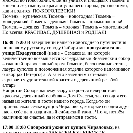
множество Новогодних елок на улицах и площадях Тюмени и,
конечно же, главную красавицу нашего города, украшенную,
как и водится, ПО-КОРОЛЕВСКИ!
Тюмень – купеческая, Тюмень – новогодняя! Тюмень –
молодежная! Тюмень – деловая! Тюмень – промышленная!
Тюмень – древняя! Тюмень – молодая! Тюмень – многоликая!
Но всегда: КРАСИВАЯ, ДУШЕВНАЯ и РОДНАЯ!
16:30-17:00
В завершении нашего новогоднего путешествия
по первому русскому городу Сибири мы
прогуляемся по
улице Подаруевской
(ныне – Семакова), на которой
величественно возвышается Кафедральный Знаменский собор
– главный православный храм Тюмени, белоснежные стены,
лазурь куполов и позолоченная отделка которого напоминают
о дворцах Петергофа. А за его каменными стенами
скрывается удивительной красоты с деревянной резьбой
алтарь.
Напротив Собора вашему взору откроется невероятной
красоты деревянный особняк – Дом Счастья, так сегодня его
называю жители и гости нашего города. Когда-то он
принадлежал семье купцов Чираловых, которые сегодня ждут
нас к себе на праздничный сибирский ужин. Что ж, потрём
наличник на счастье, да и отправимся в гости.
17:00-18:00 Сибирский ужин от купцов Чираловых,
на
котором вы отведаете: ЗАКУСКИ КУПЕЧЕСКИЕ