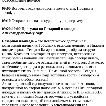
Освобождение номеров.
09:00
Встреча с экскурсоводом в холле отеля. Посадка в
автобус.
09:10
Отправление на экскурсионную программу.
09:20-10:00 Прогулка по Базарной площади и
Александровскому саду.
Базарная площадь
– это историческое достояние и
культурный памятник Тобольска, располагающийся в Нижнем
посаде города. Сегодня Базарная площадь обрела вторую
жизнь. Красивая, комфортная для прогулок, интересная с
точки зрения наполнения Базарная площадь преобразилась,
стала любимым местом отдыха жителей и туристов. Это место
особенное для города и региона, оно упоминается во всех
путеводителях по Сибири и Тюменской области. Сегодня
Базарная площадь вновь рада встречать гостей с сибирским
размахом и хлебосольством!
Александровский сад получил свое название от часовни,
построенной во второй половине XIX века на Плацпарадной
площади в память об императоре Александре II. В конце XIX
века часть площади была отгорожена для устройства
городского сада, который стал любимым местом отдыха
тоболяков. После революции
Александровский сад