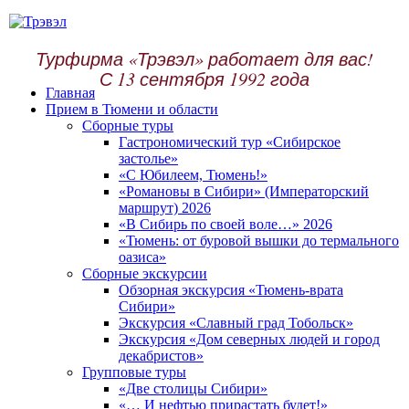
Турфирма «Трэвэл» работает для вас!
С 13 сентября 1992 года
Главная
Прием в Тюмени и области
Сборные туры
Гастрономический тур «Сибирское
застолье»
«С Юбилеем, Тюмень!»
«Романовы в Сибири» (Императорский
маршрут) 2026
«В Сибирь по своей воле…» 2026
«Тюмень: от буровой вышки до термального
оазиса»
Сборные экскурсии
Обзорная экскурсия «Тюмень-врата
Сибири»
Экскурсия «Славный град Тобольск»
Экскурсия «Дом северных людей и город
декабристов»
Групповые туры
«Две столицы Сибири»
«… И нефтью прирастать будет!»