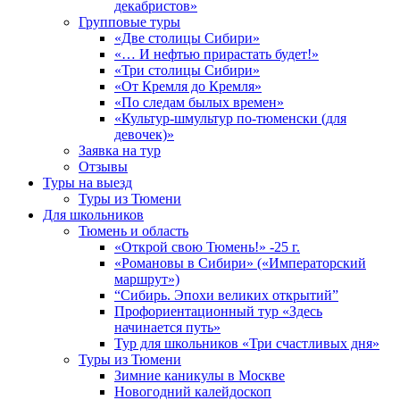
декабристов»
Групповые туры
«Две столицы Сибири»
«… И нефтью прирастать будет!»
«Три столицы Сибири»
«От Кремля до Кремля»
«По следам былых времен»
«Культур-шмультур по-тюменски (для
девочек)»
Заявка на тур
Отзывы
Туры на выезд
Туры из Тюмени
Для школьников
Тюмень и область
«Открой свою Тюмень!» -25 г.
«Романовы в Сибири» («Императорский
маршрут»)
“Сибирь. Эпохи великих открытий”
Профориентационный тур «Здесь
начинается путь»
Тур для школьников «Три счастливых дня»
Туры из Тюмени
Зимние каникулы в Москве
Новогодний калейдоскоп