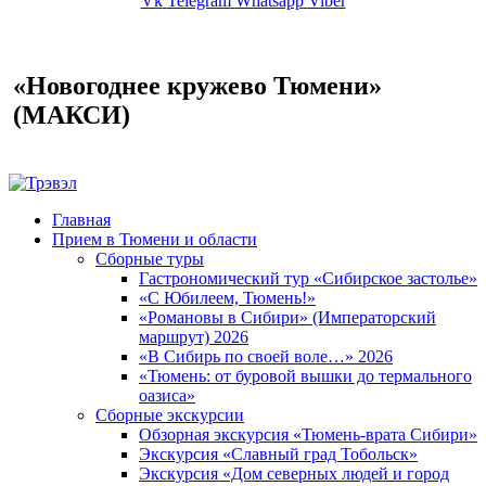
Vk
Telegram
Whatsapp
Viber
«Новогоднее кружево Тюмени»
(МАКСИ)
Главная
Прием в Тюмени и области
Сборные туры
Гастрономический тур «Сибирское застолье»
«С Юбилеем, Тюмень!»
«Романовы в Сибири» (Императорский
маршрут) 2026
«В Сибирь по своей воле…» 2026
«Тюмень: от буровой вышки до термального
оазиса»
Сборные экскурсии
Обзорная экскурсия «Тюмень-врата Сибири»
Экскурсия «Славный град Тобольск»
Экскурсия «Дом северных людей и город