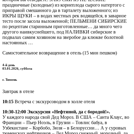
праздничные (холодные) из корнеплода сырого натертого с
приправой смешанного да в тарталету выложенного; из
ИКРЫ ЩУКИ – в водах местных рек водящейся, в заварное
тесто после засола выложенной; ПЕЛЬМЕНИ СИБИРСКИЕ
по рецептам старинным приготовленные… да много чего
другого наивкуснейшего, под НАЛИВКИ сибирские в
подвалах самим хозяином на зверобое да клюкве болотной
настоянных …
Самостоятельное возвращение в отель (15 мин пешком)
4-й день
03.01.2026, суббота
г. Тюмень
Завтрак в отеле
10:15
Встреча с экскурсоводом в холле отеля
10:30-12:00 Экскурсия «Нефтяной, да с бородой!».
У каждого народа свой Дед Мороз. В США – Санта Клаус, во
Франции – Пьер Ноэль, в Грузии – Товлис бабуа, в
Узбекистане – Корбобо, Зюзя – в Белоруссии… А у суровых
тюменских нефтяников – Дед Мороз снежный, морозный, да