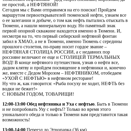
не простой, а НЕФТЯНОЙ!
Сегодня мы с Вами отправимся на его поиски! Пройдем
маршрутом первооткрывателей тюменской нефти, узнаем все
о ее залегании и добыче, о том как нефть пытались отыскать в
Тюмени, а нашли минеральную воду. Но памятный знак
первой опорной скважине находится именно в Тюмени. И,
несмотря на то, что первый сибирский нефтяной фонтан
забил в ХМАО, а не в Тюмени, именно Тюмень с середины
прошлого столетия, по-праву носит гордое звание –
НЕФТЯНАЯ СТОЛИЦА РОССИИ, а с недавних пор
россияне величают ее еще и СТОЛИЦЕЙ ТЕРМАЛЬНЫХ
ВОД! В конце нефтяного путешествия, узнав о нефти все,
дадим клятву и пройдем посвящение в нефтяники и, конечно
же, вместе с Дедом Морозом – НЕФТЯНИКОМ, отобедаем
«УХОЙ С НЕФТЬЮ» в нефтяном ресторане!
Ну что ж, как говорится: «Рыба посуху не ходит, НЕФТЬ без
водки не бежит!»
С НОВЫМ ГОДОМ, ТОВАРИЩИ!
12:00-13:00 Обед нефтяника и Уха с нефтью
. Быть в Тюмени
и не попробовать Уху с нефть!? Только во время этого
уникального обеда и только в Тюмени вам представится такая
возможность!
13:00-14:00
Переезд до Этнопарка (36 км)