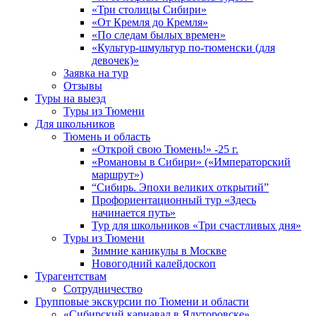
«Три столицы Сибири»
«От Кремля до Кремля»
«По следам былых времен»
«Культур-шмультур по-тюменски (для
девочек)»
Заявка на тур
Отзывы
Туры на выезд
Туры из Тюмени
Для школьников
Тюмень и область
«Открой свою Тюмень!» -25 г.
«Романовы в Сибири» («Императорский
маршрут»)
“Сибирь. Эпохи великих открытий”
Профориентационный тур «Здесь
начинается путь»
Тур для школьников «Три счастливых дня»
Туры из Тюмени
Зимние каникулы в Москве
Новогодний калейдоскоп
Турагентствам
Сотрудничество
Групповые экскурсии по Тюмени и области
«Сибирский карнавал в Ялуторовске»