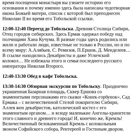
время посещения монастыря вы узнаете историю его
основания и почему именно здесь была написана чудотворная
икона Божьей матери, список с которой был преподнесен
Николаю II во время его Тобольской ссылки.
12:00-12:40 Переезд до Тобольска
. Древняя Столица Сибири,
Отец городов сибирских. Здесь Ермак одержал победу над
полчищами Хана Кучума. В разные годы здесь родились или
жили и работали люди, известные не только в России, но и по
всему миру: А.Алябьев, С. Ремизов, П.Ершов, Д. Менделеев…
В ссылке находились Декабристы и даже Угличский
колокол… Не избежала этого и семья последнего русского
императора Николая Второго.
12:40-13:30 Обед в кафе Тобольска.
13:30-14:30 Обзорная экскурсия по Тобольску
. Празднично
украшенная Базарная площадь, Сквер Ершова со
знаменитыми персонажами его сказки «Конек-горбунок», Сад
Ермака – с величественной Стелой покорителю Сибири,
Аллея жен декабристов, католический костел с его
знаменитым органом… и всюду маленькие Ангелы-хранители
этого славного и древнего города! И, конечно же, Кремль!
Величественный белокаменный Кремль с колокольным
звоном Софийского собора, Рентереей и Гостиным двором.