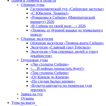
Прием в Тюмени и области
Сборные туры
Гастрономический тур «Сибирское застолье»
«С Юбилеем, Тюмень!»
«Романовы в Сибири» (Императорский
маршрут) 2026
«В Сибирь по своей воле…» 2026
«Тюмень: от буровой вышки до термального
оазиса»
Сборные экскурсии
Обзорная экскурсия «Тюмень-врата Сибири»
Экскурсия «Славный град Тобольск»
Экскурсия «Дом северных людей и город
декабристов»
Групповые туры
«Две столицы Сибири»
«… И нефтью прирастать будет!»
«Три столицы Сибири»
«От Кремля до Кремля»
«По следам былых времен»
«Культур-шмультур по-тюменски (для
девочек)»
Заявка на тур
Отзывы
Туры на выезд