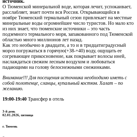
источник.
О Тюменской минеральной воде, которая лечит, успокаивает,
расслабляет, знает почти вся Россия. Открывающийся в
ноябре Тюменский термальный сезон привлекает на местные
минеральные воды огромнейшее число туристов. Но мало кто
из них знает, что тюменские источники – это часть
подземного термального моря, запакованного под Тюменской
областью много миллионов лет назад.
Как это необычно в двадцати, а то и в тридцатиградусный
мороз погружаться в горячую(+38-+40) воду, ощущать ее
согревающее прикосновение, как покрывает волосы иней,
наслаждаться свежим лесным воздухом и любоваться
падающими на голову белоснежными снежинками.
Внимание!!! Для посещения источника необходимо иметь с
собой полотенце, сланцы, купальный костюм. Халат – по
желанию.
19:00-19:40
Трансфер в отель
3-й день
02.01.2026, пятница
г. Тюмень