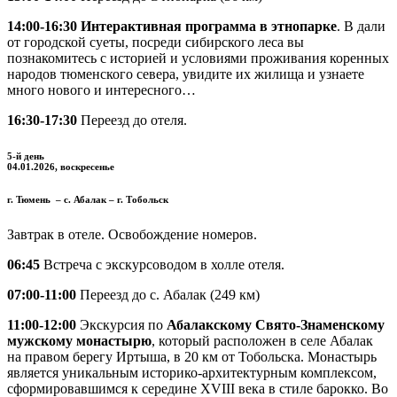
14:00-16:30 Интерактивная программа в этнопарке
. В дали
от городской суеты, посреди сибирского леса вы
познакомитесь с историей и условиями проживания коренных
народов тюменского севера, увидите их жилища и узнаете
много нового и интересного…
16:30-17:30
Переезд до отеля.
5-й день
04.01.2026, воскресенье
г. Тюмень – с. Абалак – г. Тобольск
Завтрак в отеле. Освобождение номеров.
06:45
Встреча с экскурсоводом в холле отеля.
07:00-11:00
Переезд до с. Абалак (249 км)
11:00-12:00
Экскурсия по
Абалакскому Свято-Знаменскому
мужскому монастырю
, который расположен в селе Абалак
на правом берегу Иртыша, в 20 км от Тобольска. Монастырь
является уникальным историко-архитектурным комплексом,
сформировавшимся к середине XVIII века в стиле барокко. Во