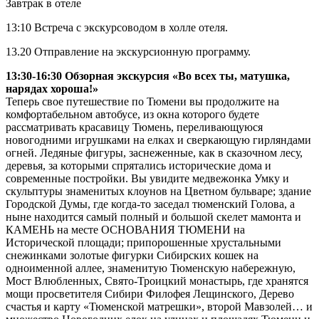
Завтрак в отеле
13:10 Встреча с экскурсоводом в холле отеля.
13.20 Отправление на экскурсионную программу.
13:30-16:30 Обзорная экскурсия «Во всех ты, матушка,
нарядах хороша!»
Теперь свое путешествие по Тюмени вы продолжите на
комфортабельном автобусе, из окна которого будете
рассматривать красавицу Тюмень, переливающуюся
новогодними игрушками на елках и сверкающую гирляндами
огней. Ледяные фигуры, заснеженные, как в сказочном лесу,
деревья, за которыми спрятались исторические дома и
современные постройки. Вы увидите медвежонка Умку и
скульптуры знаменитых клоунов на Цветном бульваре; здание
Городской Думы, где когда-то заседал тюменский Голова, а
ныне находится самый полный и большой скелет мамонта и
КАМЕНЬ на месте ОСНОВАНИЯ ТЮМЕНИ на
Исторической площади; припорошенные хрустальными
снежинками золотые фигурки Сибирских кошек на
одноименной аллее, знаменитую Тюменскую набережную,
Мост Влюбленных, Свято-Троицкий монастырь, где хранятся
мощи просветителя Сибири Филофея Лещинского, Дерево
счастья и карту «Тюменской матрешки», второй Мавзолей… и