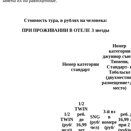
замена их на равноценные.
Стоимость тура, в рублях на человека:
ПРИ ПРОЖИВАНИИ В ОТЕЛЕ 3 звезды
Номер
категории
джуниор съю
Тюмени,
Номер категории
Стандарт- 
стандарт
Тобольске
(двухместно
размещение+
место)
1/2
TWIN
3-й вз
1/2
реб.
реб. 
SNG
в
TWIN
до
16,99 
(руб/
номере
(руб/
16,99
при 2 
чел)
(руб/
чел))
лет
(руб/ч