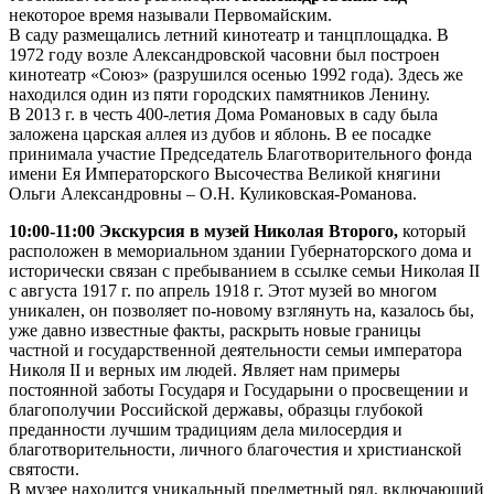
некоторое время называли Первомайским.
В саду размещались летний кинотеатр и танцплощадка. В
1972 году возле Александровской часовни был построен
кинотеатр «Союз» (разрушился осенью 1992 года). Здесь же
находился один из пяти городских памятников Ленину.
В 2013 г. в честь 400-летия Дома Романовых в саду была
заложена царская аллея из дубов и яблонь. В ее посадке
принимала участие Председатель Благотворительного фонда
имени Ея Императорского Высочества Великой княгини
Ольги Александровны – О.Н. Куликовская-Романова.
10:00-11:00 Экскурсия в музей Николая Второго,
который
расположен в мемориальном здании Губернаторского дома и
исторически связан с пребыванием в ссылке семьи Николая II
с августа 1917 г. по апрель 1918 г. Этот музей во многом
уникален, он позволяет по-новому взглянуть на, казалось бы,
уже давно известные факты, раскрыть новые границы
частной и государственной деятельности семьи императора
Николя II и верных им людей. Являет нам примеры
постоянной заботы Государя и Государыни о просвещении и
благополучии Российской державы, образцы глубокой
преданности лучшим традициям дела милосердия и
благотворительности, личного благочестия и христианской
святости.
В музее находится уникальный предметный ряд, включающий