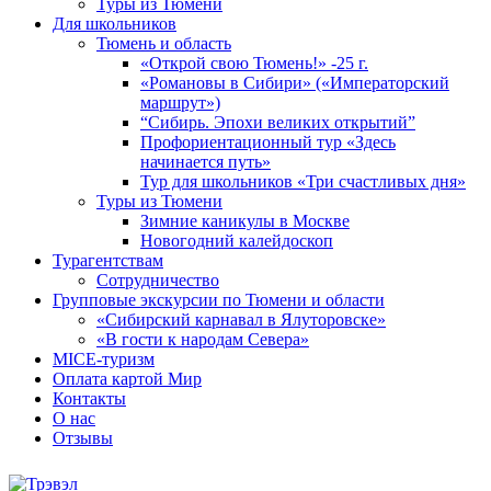
Туры из Тюмени
Для школьников
Тюмень и область
«Открой свою Тюмень!» -25 г.
«Романовы в Сибири» («Императорский
маршрут»)
“Сибирь. Эпохи великих открытий”
Профориентационный тур «Здесь
начинается путь»
Тур для школьников «Три счастливых дня»
Туры из Тюмени
Зимние каникулы в Москве
Новогодний калейдоскоп
Турагентствам
Сотрудничество
Групповые экскурсии по Тюмени и области
«Сибирский карнавал в Ялуторовске»
«В гости к народам Севера»
MICE-туризм
Оплата картой Мир
Контакты
О нас
Отзывы