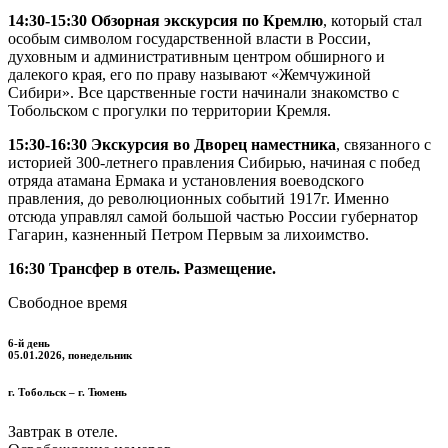
14:30-15:30 Обзорная экскурсия по Кремлю
, который стал
особым символом государственной власти в России,
духовным и административным центром обширного и
далекого края, его по праву называют «Жемчужиной
Сибири». Все царственные гости начинали знакомство с
Тобольском с прогулки по территории Кремля.
15:30-16:30 Экскурсия во Дворец наместника
, связанного с
историей 300-летнего правления Сибирью, начиная с побед
отряда атамана Ермака и установления воеводского
правления, до революционных событий 1917г. Именно
отсюда управлял самой большой частью России губернатор
Гагарин, казненный Петром Первым за лихоимство.
16:30 Трансфер в отель. Размещение.
Свободное время
6-й день
05.01.2026, понедельник
г. Тобольск – г. Тюмень
Завтрак в отеле.