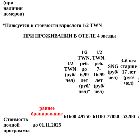
(при
наличии
номеров)
*Плюсуется к стоимости взрослого 1/2 TWN
ПРИ ПРОЖИВАНИИ В ОТЕЛЕ 4 звезды
1/2
1/2
TWN,
TWN,
3-й чел
1/2
реб.
реб.
SNG
старше
TWN
до
7-
(руб/
17 лет
(руб/
6,99
16,99
чел)
(руб/
чел)
лет
лет
чел)
(руб/
(руб/
чел)*
чел)
раннее
бронирование
61600
49750
61100
77050
53200
Стоимость
полной
до 01.11.2025
программы