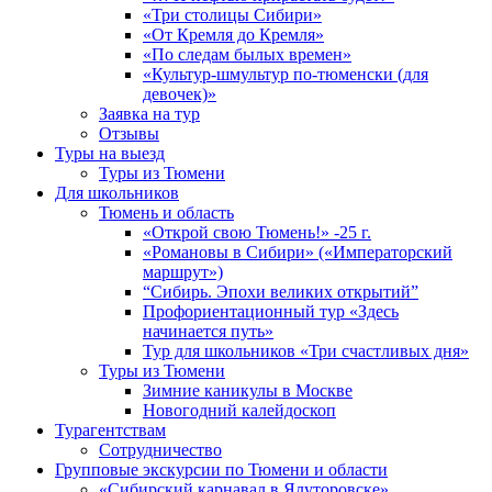
«Три столицы Сибири»
«От Кремля до Кремля»
«По следам былых времен»
«Культур-шмультур по-тюменски (для
девочек)»
Заявка на тур
Отзывы
Туры на выезд
Туры из Тюмени
Для школьников
Тюмень и область
«Открой свою Тюмень!» -25 г.
«Романовы в Сибири» («Императорский
маршрут»)
“Сибирь. Эпохи великих открытий”
Профориентационный тур «Здесь
начинается путь»
Тур для школьников «Три счастливых дня»
Туры из Тюмени
Зимние каникулы в Москве
Новогодний калейдоскоп
Турагентствам
Сотрудничество
Групповые экскурсии по Тюмени и области
«Сибирский карнавал в Ялуторовске»