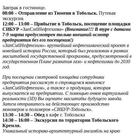
Завтрак в гостинице.
08:00 – Отправление из Тюмени в Тобольск.
Путевая
экскурсия.
12:00 – 13:00 – Прибытие в Тобольск, посещение площадки
СИБУР
«ЗапСибНефтехима»
(Внимание!!! В туре с датами
7-9 марта предусмотрен только внешний осмотр
предприятия без его посещения!)
«ЗапСибНефтехим»- крупнейший нефтехимический проект в
новейшей истории России, который был реализован в рамках
масштабной государственной программы, предусмотренной в
государственном Плане развития газо- и нефтехимии до 2030
год.
При посещении смотровой площадки сотрудники
предприятия расскажут о строящемся комплексе
«ЗапСибНефтехим», а также о продукции, которая
выпускается на предприятии. С помощью очков виртуальной
реальности (3D) Вы оцените масштабы будущего завода.
Затем отправитесь на действующее производство
мономеров и полимеров «СИБУР-Тобольск».
13:30 – 14:30 – Обед
в кафе г. Тобольска
14:30 – 16:00 – Экскурсия по территории Тобольского
Кремля.
Уникальный историко-архитектурный ансамбль на краю