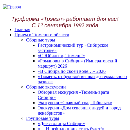
Турфирма «Трэвэл» работает для вас!
С 13 сентября 1992 года
Главная
Прием в Тюмени и области
Сборные туры
Гастрономический тур «Сибирское
застолье»
«С Юбилеем, Тюмень!»
«Романовы в Сибири» (Императорский
маршрут) 2026
«В Сибирь по своей воле…» 2026
«Тюмень: от буровой вышки до термального
оазиса»
Сборные экскурсии
Обзорная экскурсия «Тюмень-врата
Сибири»
Экскурсия «Славный град Тобольск»
Экскурсия «Дом северных людей и город
декабристов»
Групповые туры
«Две столицы Сибири»
«… И нефтью прирастать будет!»