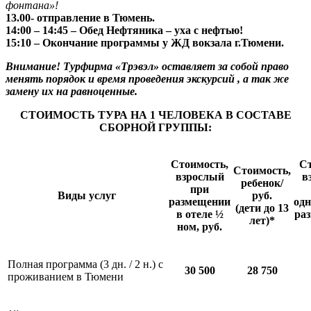
фонтана»!
13.00- отправление в Тюмень.
14:00 – 14:45 – Обед Нефтяника – уха с нефтью!
15:10 – Окончание программы у ЖД вокзала г.Тюмени.
Внимание! Турфирма «Трэвэл» оставляет за собой право
менять порядок и время проведения экскурсий , а так же
замену их на равноценные.
СТОИМОСТЬ ТУРА НА 1 ЧЕЛОВЕКА В СОСТАВЕ
СБОРНОЙ ГРУППЫ:
Стоимость,
С
Стоимость,
взрослый
в
ребенок/
при
Виды услуг
руб.
размещении
од
(дети до 13
в отеле ½
ра
лет)*
ном, руб.
Полная программа (3 дн. / 2 н.) с
30 500
28 750
проживанием в Тюмени