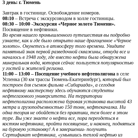
3 день: г. Тюмень
Завтрак в гостинице. Освобождение номеров.
08:10
– Встреча с экскурсоводом в холле гостиницы.
08:30 – 10:00 -Экскурсия «Черное золото Тюмени».
Посвящение в нефтяники.
Во время нашего промышленного путешествия вы подробно
узнаете, как и где было открыто наше драгоценное «Черное
золото». Окунетесь в атмосферу того времени. Увидите
памятный знак первой разведочной скважины, откуда все и
началось в 1948 году, где вместо нефти была обнаружена
минеральная вода, которая сейчас пользуется популярностью
у гостей и жителей региона.
11:00 – 13:00 – Посещение учебного нефтеполигона
в селе
Успенка (30 км трассы Тюмень-Екатеринбург),
который был
построен для съемок фильма «Сибириада», а сегодня
нефтяному мастерству здесь обучаются студенты
нефтегазового университета. На территории
нефтеполигона расположена буровая установка высотой 43
метра и грузоподъемностью 150 тонн, нефтекачалка. Ни
одна теория не обойдется без практики, тем более в этом
туре. Вы уже знаете о нефти все, пора переодеться в
костюм нефтяника, пройти посвящение, и наконец, подняться
на буровую установку! А в завершении- получить
Сертификат нефтяника, «умывшись теплой нефтью из