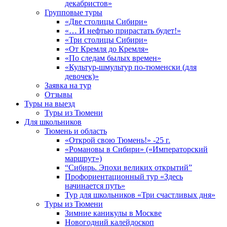
декабристов»
Групповые туры
«Две столицы Сибири»
«… И нефтью прирастать будет!»
«Три столицы Сибири»
«От Кремля до Кремля»
«По следам былых времен»
«Культур-шмультур по-тюменски (для
девочек)»
Заявка на тур
Отзывы
Туры на выезд
Туры из Тюмени
Для школьников
Тюмень и область
«Открой свою Тюмень!» -25 г.
«Романовы в Сибири» («Императорский
маршрут»)
“Сибирь. Эпохи великих открытий”
Профориентационный тур «Здесь
начинается путь»
Тур для школьников «Три счастливых дня»
Туры из Тюмени
Зимние каникулы в Москве
Новогодний калейдоскоп