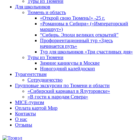
Туры из Тюмени
Для школьников
Тюмень и область
«Открой свою Тюмень!» -25 г.
«Романовы в Сибири» («Императорский
маршрут»)
“Сибирь. Эпохи великих открытий”
Профориентационный тур «Здесь
начинается путь»
Тур для школьников «Три счастливых дня»
Туры из Тюмени
Зимние каникулы в Москве
Новогодний калейдоскоп
Турагентствам
Сотрудничество
Групповые экскурсии по Тюмени и области
«Сибирский карнавал в Ялуторовске»
«В гости к народам Севера»
MICE-туризм
Оплата картой Мир
Контакты
О нас
Отзывы