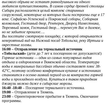
высокого обрыва не оставит равнодушным ни одного
любителя путешествовать. В самом сердце древней столицы
Сибири располагается целый комплекс старинных
сооружений, некоторые из которых были построены еще в 17
веке. Софийско-Успенский и Покровский соборы, Соборная
колокольня, Гостиный двор, Рентерея, Дворец Наместника,
Тюремный замок, Гостиный двор… перенесут Вас в далекое,
но не забытое прошлое….
Вы посетите смотровую площадку, с которой открывается
невероятный вид на Нижний посад Тобольска, реку Иртыш и
окрестные холмы.
16:00 – Отправление на термальный источник
«Тобольский»
(дети до 7 лет к посещению не допускаются!)
Горячие источники — один из самых популярных видов
отдыха и оздоровления в Тюменской области. Температура
воды в минеральных бассейнах обычно составляет плюс 38-
42°С, поэтому особенно комфортным купание в источниках
становится в осенне-зимний период из-за контраста горячей
воды и прохладного воздуха. Купаться в таком природном
джакузи можно даже в сибирские морозы.
16:40 -18:40
– Посещение термального источника.
19:00
– Отправление в Тюмень.
23:00
– Ориентировочное прибытие в Тюмень. Окончание
программы.