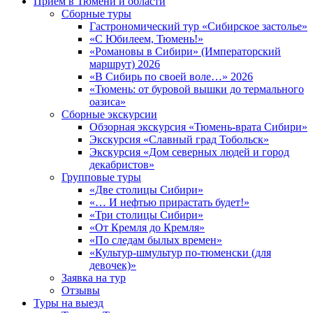
Прием в Тюмени и области
Сборные туры
Гастрономический тур «Сибирское застолье»
«С Юбилеем, Тюмень!»
«Романовы в Сибири» (Императорский
маршрут) 2026
«В Сибирь по своей воле…» 2026
«Тюмень: от буровой вышки до термального
оазиса»
Сборные экскурсии
Обзорная экскурсия «Тюмень-врата Сибири»
Экскурсия «Славный град Тобольск»
Экскурсия «Дом северных людей и город
декабристов»
Групповые туры
«Две столицы Сибири»
«… И нефтью прирастать будет!»
«Три столицы Сибири»
«От Кремля до Кремля»
«По следам былых времен»
«Культур-шмультур по-тюменски (для
девочек)»
Заявка на тур
Отзывы
Туры на выезд