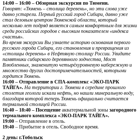
14:00 – 16:00 – Обзорная экскурсия по Тюмени.
Говорят: «Тюмень – столица деревень», но эти слова уже
давно устарели. Первый русский город Сибири, давно уже
стал деловым центром Тюменской области, который
несколько лет подряд является самым комфортным для жизни
среди российских городов с высоким показателем «индекса
счастья».
Во время экскурсии Вы узнаете историю основания первого
русского города Сибири, его становления и превращения из
«столицы деревень» в Нефтяную столицу России. Увидите
памятники сибирского деревянного зодчества, Мост
Влюбленных, знаменитую четырёхуровневую набережную и
множество других достопримечательностей, которыми
гордится Тюмень.
16:00 – Отправление в СПА-комплекс «ЭКО-ПАРК
ТАЙГА».
На территории г. Тюмени в середине прошлого
столетия геологи искали нефть, но нашли минеральную воду,
благодаря которой теперь Тюмень официально считается
термальной столицей России.
16:40 – 18:40 – Посещение
акватермальной зоны
загородного
термального комплекса «ЭКО-ПАРК ТАЙГА».
19:00
– Отправление в отель.
19:40
– Прибытие в отель. Свободное время.
2 день: г.Тобольск