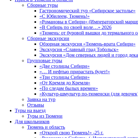
Сборные туры
Гастрономический тур «Сибирское застолье»
«С Юбилеем, Тюмень!»
«Романовы в Сибири» (Императорский маршр
«В Сибирь по своей воле…» 2026
«Тюмень: от буровой вышки до термального о
Сборные экскурсии
Обзорная экскурсия «Тюмень-врата Сибири»
Экскурсия «Славный град Тобольск»
Экскурсия «Дом северных людей и город дек
Групповые туры
«Две столицы Сибири»
«… И нефтью прирастать будет!»
«Три столицы Сибири»
«От Кремля до Кремля»
«По следам былых времен»
«Культур-шмультур по-тюменски (для девочек
Заявка на тур
Отзывы
Туры на выезд
Туры из Тюмени
Для школьников
Тюмень и область
«Открой свою Тюмень!» -25 г.