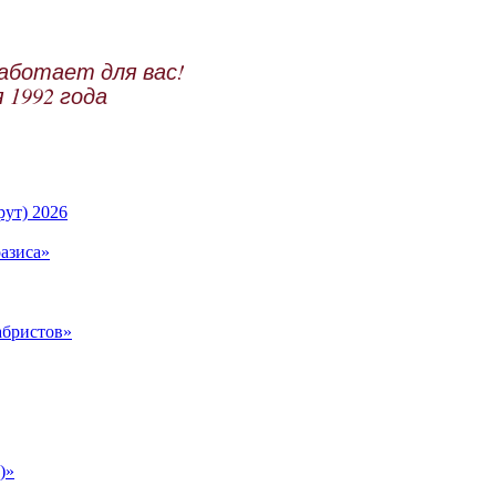
аботает для вас!
 1992 года
ут) 2026
азиса»
абристов»
)»