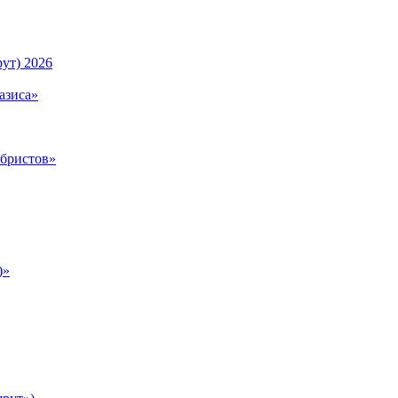
ут) 2026
азиса»
абристов»
)»