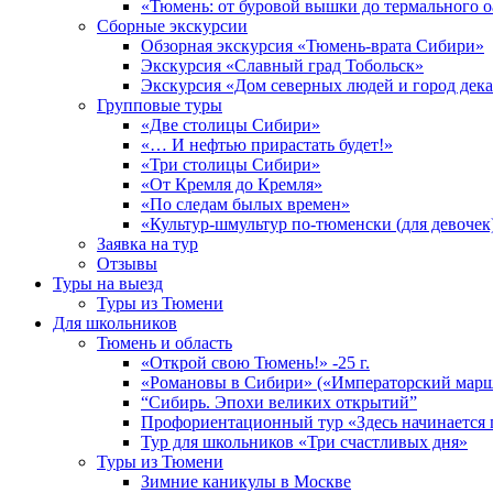
«Тюмень: от буровой вышки до термального о
Сборные экскурсии
Обзорная экскурсия «Тюмень-врата Сибири»
Экскурсия «Славный град Тобольск»
Экскурсия «Дом северных людей и город дек
Групповые туры
«Две столицы Сибири»
«… И нефтью прирастать будет!»
«Три столицы Сибири»
«От Кремля до Кремля»
«По следам былых времен»
«Культур-шмультур по-тюменски (для девочек
Заявка на тур
Отзывы
Туры на выезд
Туры из Тюмени
Для школьников
Тюмень и область
«Открой свою Тюмень!» -25 г.
«Романовы в Сибири» («Императорский марш
“Сибирь. Эпохи великих открытий”
Профориентационный тур «Здесь начинается 
Тур для школьников «Три счастливых дня»
Туры из Тюмени
Зимние каникулы в Москве