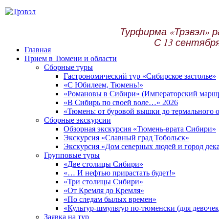
Турфирма «Трэвэл» р
С 13 сентября
Главная
Прием в Тюмени и области
Сборные туры
Гастрономический тур «Сибирское застолье»
«С Юбилеем, Тюмень!»
«Романовы в Сибири» (Императорский маршр
«В Сибирь по своей воле…» 2026
«Тюмень: от буровой вышки до термального о
Сборные экскурсии
Обзорная экскурсия «Тюмень-врата Сибири»
Экскурсия «Славный град Тобольск»
Экскурсия «Дом северных людей и город дек
Групповые туры
«Две столицы Сибири»
«… И нефтью прирастать будет!»
«Три столицы Сибири»
«От Кремля до Кремля»
«По следам былых времен»
«Культур-шмультур по-тюменски (для девочек
Заявка на тур