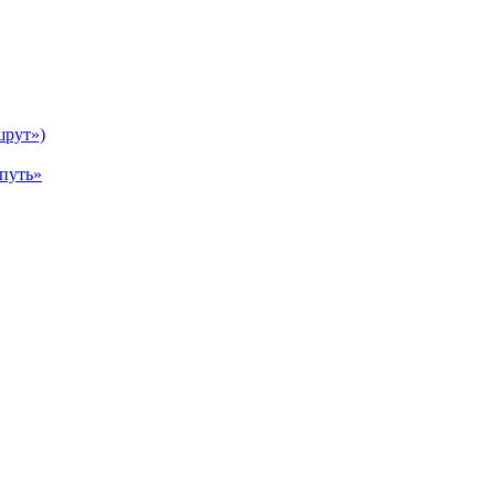
шрут»)
путь»