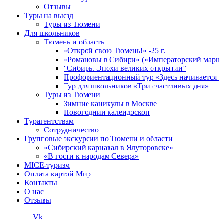
Отзывы
Туры на выезд
Туры из Тюмени
Для школьников
Тюмень и область
«Открой свою Тюмень!» -25 г.
«Романовы в Сибири» («Императорский мар
“Сибирь. Эпохи великих открытий”
Профориентационный тур «Здесь начинается 
Тур для школьников «Три счастливых дня»
Туры из Тюмени
Зимние каникулы в Москве
Новогодний калейдоскоп
Турагентствам
Сотрудничество
Групповые экскурсии по Тюмени и области
«Сибирский карнавал в Ялуторовске»
«В гости к народам Севера»
MICE-туризм
Оплата картой Мир
Контакты
О нас
Отзывы
Vk