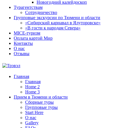
Новогодний калейдоскоп
Турагентствам
Сотрудничество
Групповые экскурсии по Тюмени и области
«Сибирский карнавал в Ялуторовске»
«В гости к народам Севера»
MICE-туризм
Оплата картой Мир
Контакты
О нас
Отзывы
Главная
Главная
Home 2
Home 3
Прием в Тюмени и области
Сборные туры
Групповые туры
Start Here
О нас
Gallery
FAQs