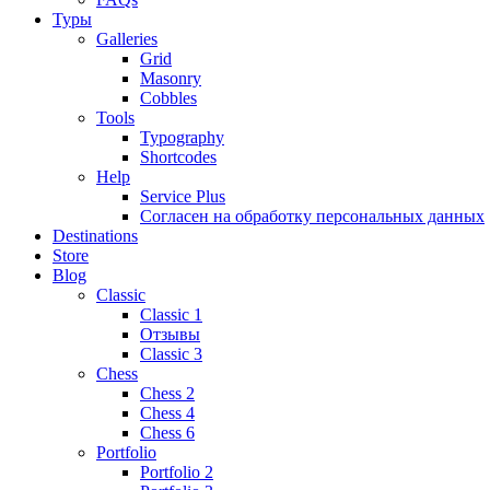
Туры
Galleries
Grid
Masonry
Cobbles
Tools
Typography
Shortcodes
Help
Service Plus
Согласен на обработку персональных данных
Destinations
Store
Blog
Classic
Classic 1
Отзывы
Classic 3
Chess
Chess 2
Chess 4
Chess 6
Portfolio
Portfolio 2