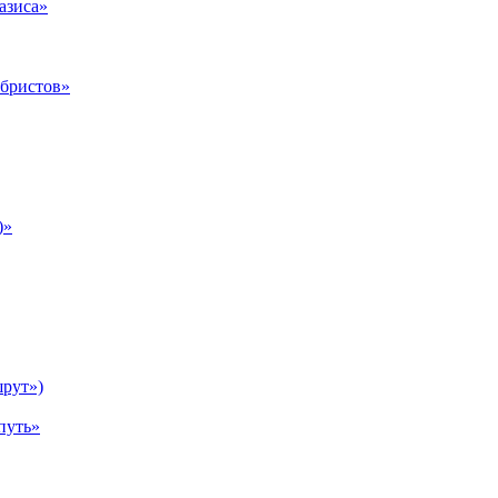
азиса»
абристов»
)»
рут»)
путь»