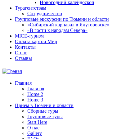
Новогодний калейдоскоп
Турагентствам
Сотрудничество
Групповые экскурсии по Тюмени и области
«Сибирский карнавал в Ялуторовске»
«В гости к народам Севера»
MICE-туризм
Оплата картой Мир
Контакты
О нас
Отзывы
Главная
Главная
Home 2
Home 3
Прием в Тюмени и области
Сборные туры
Групповые туры
Start Here
О нас
Gallery
FAQs