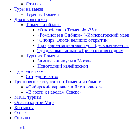
Отзывы
Туры на выезд
Туры из Тюмени
Для школьников
Тюмень и область
«Открой свою Тюмень!» -25 г.
«Романовы в Сибири» («Императорский мар
“Сибирь. Эпохи великих открытий”
Профориентационный тур «Здесь начинается 
Тур для школьников «Три счастливых дня»
Туры из Тюмени
Зимние каникулы в Москве
Новогодний калейдоскоп
Турагентствам
Сотрудничество
Групповые экскурсии по Тюмени и области
«Сибирский карнавал в Ялуторовске»
«В гости к народам Севера»
MICE-туризм
Оплата картой Мир
Контакты
О нас
Отзывы
Vk