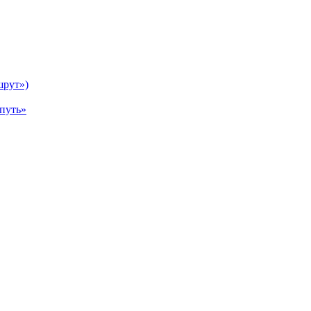
шрут»)
путь»