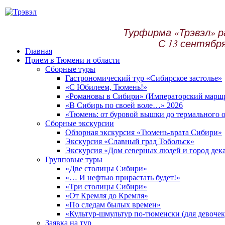
Турфирма «Трэвэл» р
С 13 сентября
Главная
Прием в Тюмени и области
Сборные туры
Гастрономический тур «Сибирское застолье»
«С Юбилеем, Тюмень!»
«Романовы в Сибири» (Императорский маршр
«В Сибирь по своей воле…» 2026
«Тюмень: от буровой вышки до термального о
Сборные экскурсии
Обзорная экскурсия «Тюмень-врата Сибири»
Экскурсия «Славный град Тобольск»
Экскурсия «Дом северных людей и город дек
Групповые туры
«Две столицы Сибири»
«… И нефтью прирастать будет!»
«Три столицы Сибири»
«От Кремля до Кремля»
«По следам былых времен»
«Культур-шмультур по-тюменски (для девочек
Заявка на тур