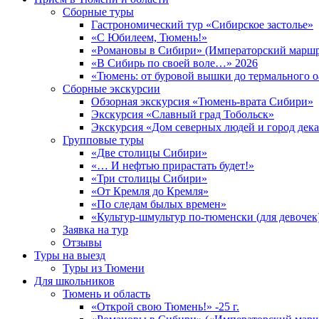
Сборные туры
Гастрономический тур «Сибирское застолье»
«С Юбилеем, Тюмень!»
«Романовы в Сибири» (Императорский маршр
«В Сибирь по своей воле…» 2026
«Тюмень: от буровой вышки до термального о
Сборные экскурсии
Обзорная экскурсия «Тюмень-врата Сибири»
Экскурсия «Славный град Тобольск»
Экскурсия «Дом северных людей и город дек
Групповые туры
«Две столицы Сибири»
«… И нефтью прирастать будет!»
«Три столицы Сибири»
«От Кремля до Кремля»
«По следам былых времен»
«Культур-шмультур по-тюменски (для девочек
Заявка на тур
Отзывы
Туры на выезд
Туры из Тюмени
Для школьников
Тюмень и область
«Открой свою Тюмень!» -25 г.