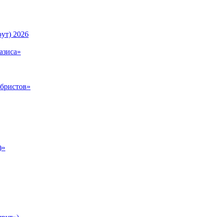
ут) 2026
азиса»
абристов»
)»