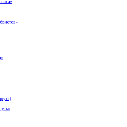
азиса»
абристов»
)»
рут»)
путь»