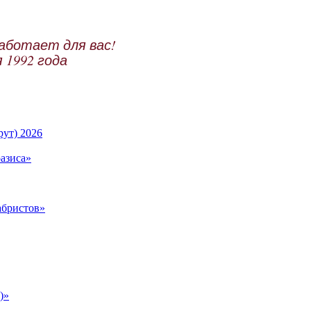
аботает для вас!
 1992 года
ут) 2026
азиса»
абристов»
)»