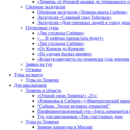
«Тюмень: от буровой вышки до термального о
Сборные экскурсии
Обзорная экскурсия «Тюмень-врата Сибири»
Экскурсия «Славный град Тобольск»
Экскурсия «Дом северных людей и город дек
Групповые туры
«Две столицы Сибири»
«… И нефтью прирастать будет!»
«Три столицы Сибири»
«От Кремля до Кремля»
«По следам былых времен»
«Культур-шмультур по-тюменски (для девочек
Заявка на тур
Отзывы
Туры на выезд
Туры из Тюмени
Для школьников
Тюмень и область
«Открой свою Тюмень!» -25 г.
«Романовы в Сибири» («Императорский марш
“Сибирь. Эпохи великих открытий”
Профориентационный тур «Здесь начинается 
Тур для школьников «Три счастливых дня»
Туры из Тюмени
Зимние каникулы в Москве