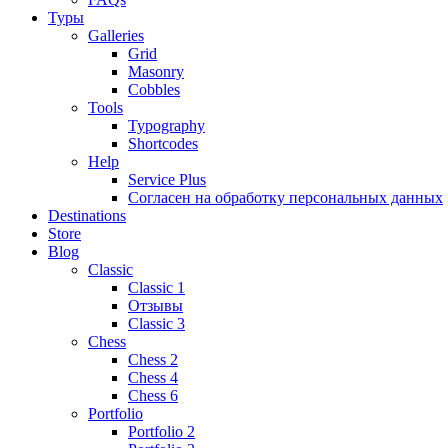
Туры
Galleries
Grid
Masonry
Cobbles
Tools
Typography
Shortcodes
Help
Service Plus
Согласен на обработку персональных данных
Destinations
Store
Blog
Classic
Classic 1
Отзывы
Classic 3
Chess
Chess 2
Chess 4
Chess 6
Portfolio
Portfolio 2