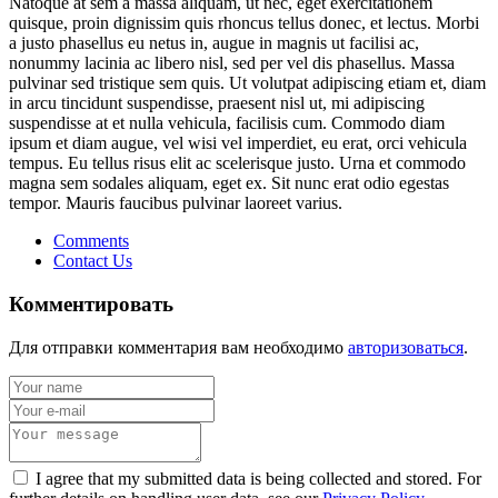
Natoque at sem a massa aliquam, ut nec, eget exercitationem
quisque, proin dignissim quis rhoncus tellus donec, et lectus. Morbi
a justo phasellus eu netus in, augue in magnis ut facilisi ac,
nonummy lacinia ac libero nisl, sed per vel dis phasellus. Massa
pulvinar sed tristique sem quis. Ut volutpat adipiscing etiam et, diam
in arcu tincidunt suspendisse, praesent nisl ut, mi adipiscing
suspendisse at et nulla vehicula, facilisis cum. Commodo diam
ipsum et diam augue, vel wisi vel imperdiet, eu erat, orci vehicula
tempus. Eu tellus risus elit ac scelerisque justo. Urna et commodo
magna sem sodales aliquam, eget ex. Sit nunc erat odio egestas
tempor. Mauris faucibus pulvinar laoreet varius.
Comments
Contact Us
Комментировать
Для отправки комментария вам необходимо
авторизоваться
.
I agree that my submitted data is being collected and stored. For