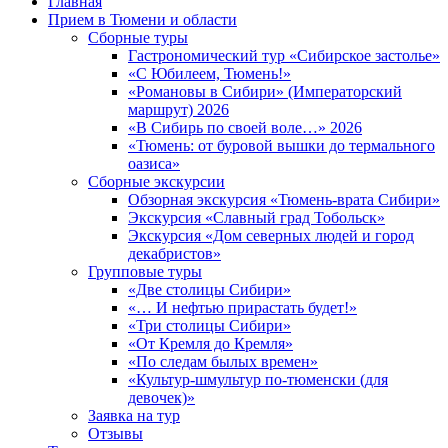
Главная
Прием в Тюмени и области
Сборные туры
Гастрономический тур «Сибирское застолье»
«С Юбилеем, Тюмень!»
«Романовы в Сибири» (Императорский
маршрут) 2026
«В Сибирь по своей воле…» 2026
«Тюмень: от буровой вышки до термального
оазиса»
Сборные экскурсии
Обзорная экскурсия «Тюмень-врата Сибири»
Экскурсия «Славный град Тобольск»
Экскурсия «Дом северных людей и город
декабристов»
Групповые туры
«Две столицы Сибири»
«… И нефтью прирастать будет!»
«Три столицы Сибири»
«От Кремля до Кремля»
«По следам былых времен»
«Культур-шмультур по-тюменски (для
девочек)»
Заявка на тур
Отзывы