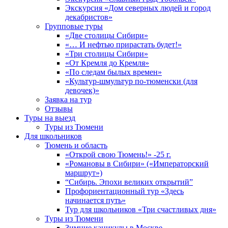
Экскурсия «Дом северных людей и город
декабристов»
Групповые туры
«Две столицы Сибири»
«… И нефтью прирастать будет!»
«Три столицы Сибири»
«От Кремля до Кремля»
«По следам былых времен»
«Культур-шмультур по-тюменски (для
девочек)»
Заявка на тур
Отзывы
Туры на выезд
Туры из Тюмени
Для школьников
Тюмень и область
«Открой свою Тюмень!» -25 г.
«Романовы в Сибири» («Императорский
маршрут»)
“Сибирь. Эпохи великих открытий”
Профориентационный тур «Здесь
начинается путь»
Тур для школьников «Три счастливых дня»
Туры из Тюмени
Зимние каникулы в Москве