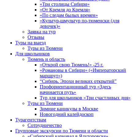
«Три столицы Сибири»
«От Кремля до Кремля»
«По следам былых времен»
«Культур-шмультур по-тюменски (для
девочек)»
Заявка на тур
Отзывы
Туры на выезд
Туры из Тюмени
Для школьников
Тюмень и область
«Открой свою Тюмень!» -25 г.
«Романовы в Сибири» («Императорский
маршрут»)
“Сибирь. Эпохи великих открытий”
Профориентационный тур «Здесь
начинается путь»
Тур для школьников «Три счастливых дня»
Туры из Тюмени
Зимние каникулы в Москве
Новогодний калейдоскоп
Турагентствам
Сотрудничество
Групповые экскурсии по Тюмени и области
«Сибирский карнавал в Ялуторовске»