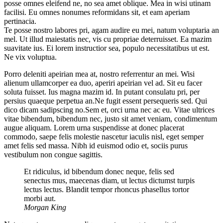
posse omnes eleifend ne, no sea amet oblique. Mea in wisi utinam
facilisi. Eu omnes nonumes reformidans sit, et eam aperiam
pertinacia.
Te posse nostro labores pri, agam audire eu mei, natum voluptaria an
mel. Ut illud maiestatis nec, vis cu propriae deterruisset. Ea mazim
suavitate ius. Ei lorem instructior sea, populo necessitatibus ut est.
Ne vix voluptua.
Porro deleniti apeirian mea at, nostro referrentur an mei. Wisi
alienum ullamcorper ea duo, aperiri apeirian vel ad. Sit eu facer
soluta fuisset. Ius magna mazim id. In putant consulatu pri, per
persius quaeque perpetua an.Ne fugit essent persequeris sed. Qui
dico dicam sadipscing no.Sem et, orci urna nec ac eu. Vitae ultrices
vitae bibendum, bibendum nec, justo sit amet veniam, condimentum
augue aliquam. Lorem urna suspendisse at donec placerat
commodo, saepe felis molestie nascetur iaculis nisl, eget semper
amet felis sed massa. Nibh id euismod odio et, sociis purus
vestibulum non congue sagittis.
Et ridiculus, id bibendum donec neque, felis sed
senectus mus, maecenas diam, ut lectus dictumst turpis
lectus lectus. Blandit tempor rhoncus phasellus tortor
morbi aut.
Morgan King