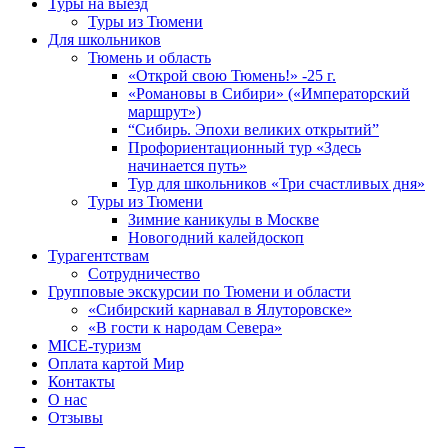
Туры на выезд
Туры из Тюмени
Для школьников
Тюмень и область
«Открой свою Тюмень!» -25 г.
«Романовы в Сибири» («Императорский
маршрут»)
“Сибирь. Эпохи великих открытий”
Профориентационный тур «Здесь
начинается путь»
Тур для школьников «Три счастливых дня»
Туры из Тюмени
Зимние каникулы в Москве
Новогодний калейдоскоп
Турагентствам
Сотрудничество
Групповые экскурсии по Тюмени и области
«Сибирский карнавал в Ялуторовске»
«В гости к народам Севера»
MICE-туризм
Оплата картой Мир
Контакты
О нас
Отзывы