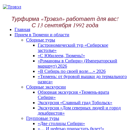
Турфирма «Трэвэл» работает для вас!
С 13 сентября 1992 года
Главная
Прием в Тюмени и области
Сборные туры
Гастрономический тур «Сибирское
застолье»
«С Юбилеем, Тюмень!»
«Романовы в Сибири» (Императорский
маршрут) 2026
«В Сибирь по своей воле…» 2026
«Тюмень: от буровой вышки до термального
оазиса»
Сборные экскурсии
Обзорная экскурсия «Тюмень-врата
Сибири»
Экскурсия «Славный град Тобольск»
Экскурсия «Дом северных людей и город
декабристов»
Групповые туры
«Две столицы Сибири»
«… И нефтью прирастать будет!»