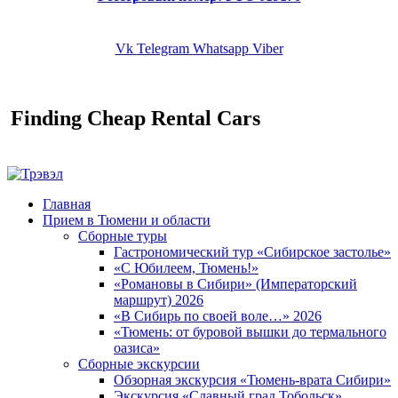
Vk
Telegram
Whatsapp
Viber
Finding Cheap Rental Cars
Главная
Прием в Тюмени и области
Сборные туры
Гастрономический тур «Сибирское застолье»
«С Юбилеем, Тюмень!»
«Романовы в Сибири» (Императорский
маршрут) 2026
«В Сибирь по своей воле…» 2026
«Тюмень: от буровой вышки до термального
оазиса»
Сборные экскурсии
Обзорная экскурсия «Тюмень-врата Сибири»
Экскурсия «Славный град Тобольск»