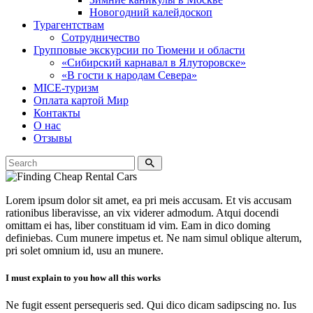
Новогодний калейдоскоп
Турагентствам
Сотрудничество
Групповые экскурсии по Тюмени и области
«Сибирский карнавал в Ялуторовске»
«В гости к народам Севера»
MICE-туризм
Оплата картой Мир
Контакты
О нас
Отзывы
Lorem ipsum dolor sit amet, ea pri meis accusam. Et vis accusam
rationibus liberavisse, an vix viderer admodum. Atqui docendi
omittam ei has, liber constituam id vim. Eam in dico doming
definiebas. Cum munere impetus et. Ne nam simul oblique alterum,
pri solet omnium id, usu an munere.
I must explain to you how all this works
Ne fugit essent persequeris sed. Qui dico dicam sadipscing no. Ius